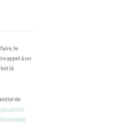
aire, le
ire appel à un
’est là
sentiel de
cet article,
 de mariage