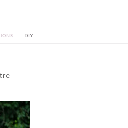
TIONS
DIY
tre
n