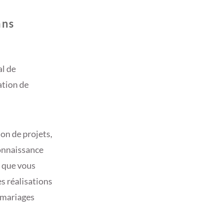
ans
al de
ation de
ion de projets,
connaissance
e que vous
s réalisations
 mariages