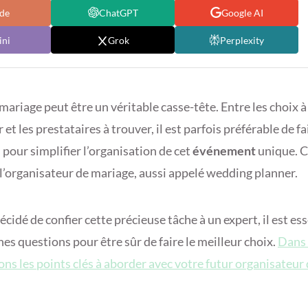
de
ChatGPT
Google AI
ni
Grok
Perplexity
ariage peut être un véritable casse-tête. Entre les choix à f
 et les prestataires à trouver, il est parfois préférable de fa
pour simplifier l’organisation de cet
événement
unique. C
 l’organisateur de mariage, aussi appelé wedding planner.
écidé de confier cette précieuse tâche à un expert, il est es
es questions pour être sûr de faire le meilleur choix.
Dans 
ns les points clés à aborder avec votre futur organisateur