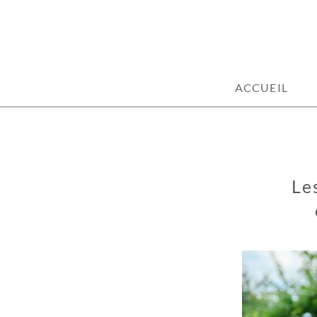
100% décoration !
ACCUEIL
Le