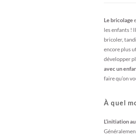
Le bricolage
e
les enfants ! 
bricoler, tand
encore plus ut
développer pl
avec un enfa
faire qu’on vo
À quel mo
L’initiation a
Généralement,