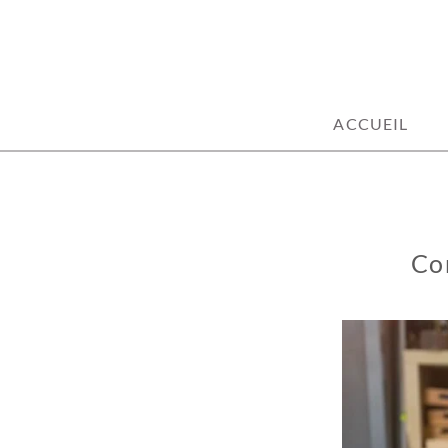
100% décoration !
ACCUEIL
Co