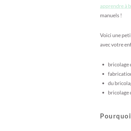
apprendre à b
manuels !
Voici une peti
avec votre enf
bricolage 
fabricati
du bricolag
bricolage 
Pourquoi 