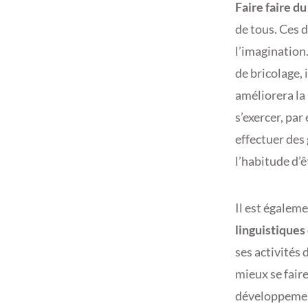
Faire faire d
de tous. Ces d
l’imagination.
de bricolage, 
améliorera la 
s’exercer, par
effectuer des 
l’habitude d’êt
Il est égalem
linguistiques 
ses activités
mieux se fair
développement 