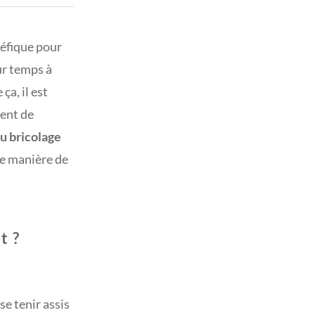
néfique pour
eur temps à
ça, il est
ent de
du bricolage
ne manière de
t ?
e tenir assis