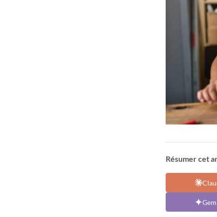
Résumer cet art
Clau
Gemi