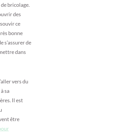
 de bricolage.
ouvrir des
souvir ce
 très bonne
e s’assurer de
 mettre dans
’aller vers du
 à sa
res. Il est
u
vent être
pour