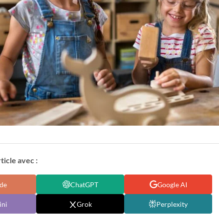
icle avec :
de
ChatGPT
Google AI
ni
Grok
Perplexity