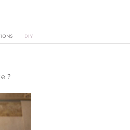
TIONS
DIY
e ?