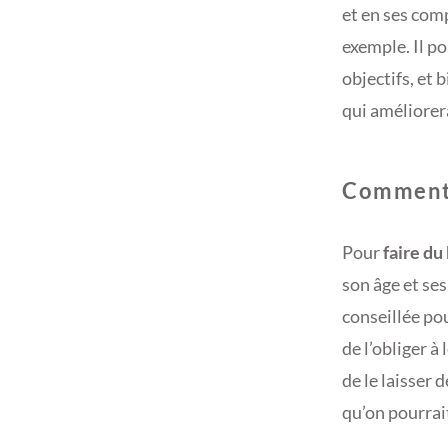
et en ses com
exemple. Il po
objectifs, et b
qui améliorer
Comment 
Pour
faire du
son âge et se
conseillée pou
de l’obliger à
de le laisser 
qu’on pourrai