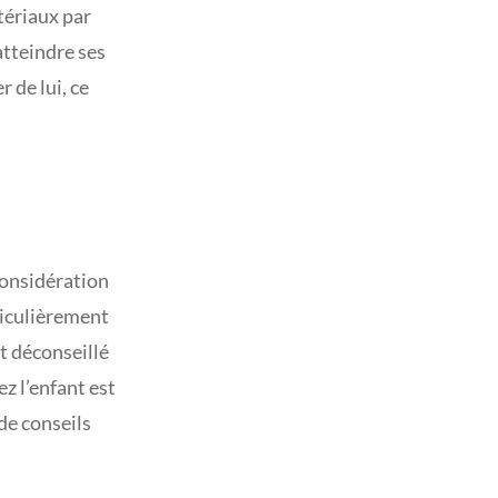
tériaux par
atteindre ses
r de lui, ce
considération
ticulièrement
st déconseillé
ez l’enfant est
 de conseils