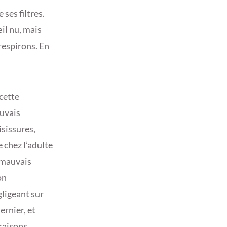
ses filtres.
œil nu, mais
 respirons. En
 cette
auvais
isissures,
 chez l’adulte
 mauvais
on
gligeant sur
ernier, et
 raisons