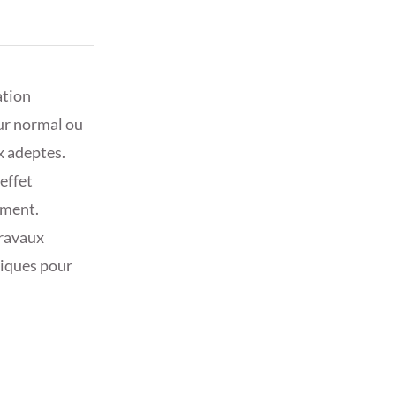
ation
ur normal ou
x adeptes.
 effet
ement.
travaux
tiques pour