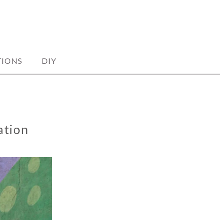
TIONS
DIY
ation