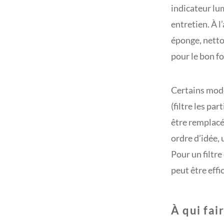
indicateur lu
entretien. À l
éponge, netto
pour le bon f
Certains modè
(filtre les par
être remplacé
ordre d’idée, 
Pour un filtr
peut être effi
À qui fai