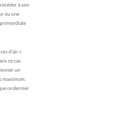
rocéder à son
eur ou une
 primordiale
es d’air »
dans ce cas
 donner un
mois maximum.
que ce dernier