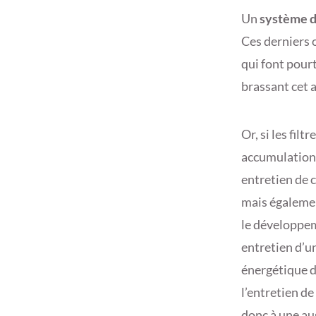
Un
système d
Ces derniers o
qui font pourt
brassant cet a
Or, si les fil
accumulation p
entretien de 
mais égalemen
le développem
entretien d’u
énergétique de
l’entretien d
donc à une au