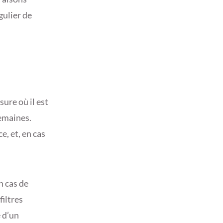
gulier de
ure où il est
semaines.
e, et, en cas
n cas de
filtres
é d’un