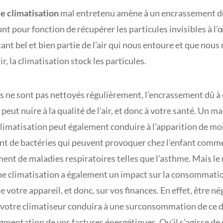
e climatisation
mal entretenu amène à un encrassement de 
nt pour fonction de récupérer les particules invisibles à l’
ant bel et bien partie de l’air qui nous entoure et que nous
ir, la climatisation stock les particules.
tres ne sont pas nettoyés régulièrement, l’encrassement dû à
eut nuire à la qualité de l’air, et donc à votre santé. Un m
climatisation peut également conduire à l’apparition de mo
t de bactéries qui peuvent provoquer chez l’enfant comme
ent de maladies respiratoires telles que l’asthme. Mais le
ne climatisation a également un impact sur la consommati
 votre appareil, et donc, sur vos finances. En effet, être né
e votre climatiseur conduira à une surconsommation de ce d
gmentation de vos factures énergétiques. Qu’il s’agisse de