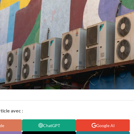
icle avec :
de
ChatGPT
Google AI