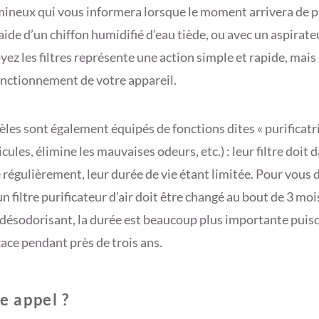
mineux qui vous informera lorsque le moment arrivera de p
’aide d’un chiffon humidifié d’eau tiède, ou avec un aspirat
yez les filtres représente une action simple et rapide, mais
onctionnement de votre appareil.
les sont également équipés de fonctions dites « purificatric
ticules, élimine les mauvaises odeurs, etc.) : leur filtre doit 
 régulièrement, leur durée de vie étant limitée. Pour vous
un filtre purificateur d’air doit être changé au bout de 3 
e désodorisant, la durée est beaucoup plus importante puis
cace pendant près de trois ans.
re appel ?