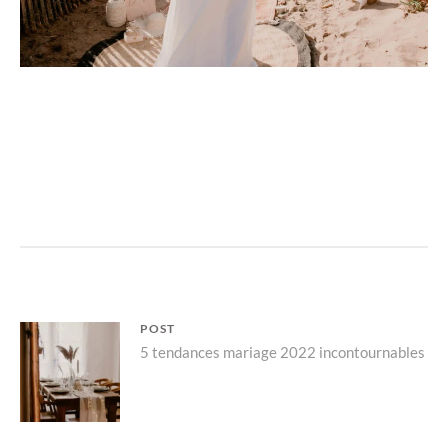
Navigation
POST
Parent
5 tendances mariage 2022 incontournables
de
post:
l’article