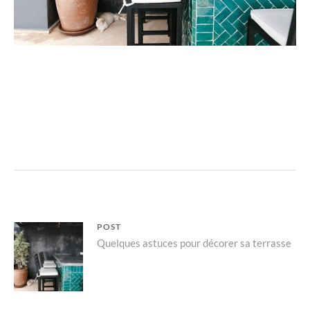
Navigation
POST
Parent
Quelques astuces pour décorer sa terrasse
de
post:
l’article