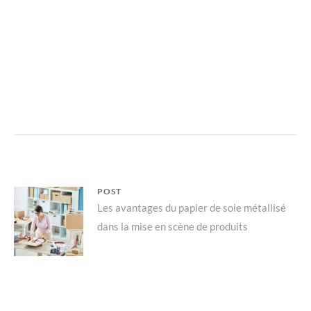
Navigation
POST
Parent
Les avantages du papier de soie métallisé
de
dans la mise en scène de produits
post:
l’article