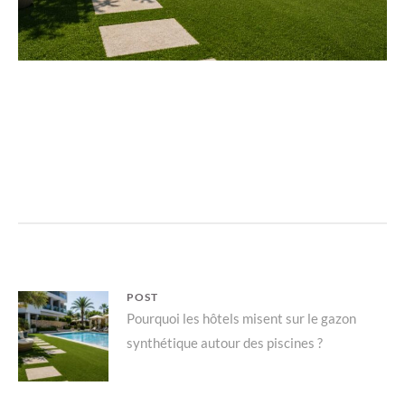
Navigation
POST
Parent
Pourquoi les hôtels misent sur le gazon
de
synthétique autour des piscines ?
post:
l’article