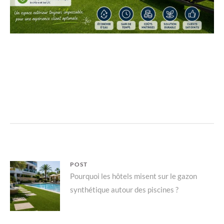
Navigation
POST
Parent
Pourquoi les hôtels misent sur le gazon
de
synthétique autour des piscines ?
post:
l’article