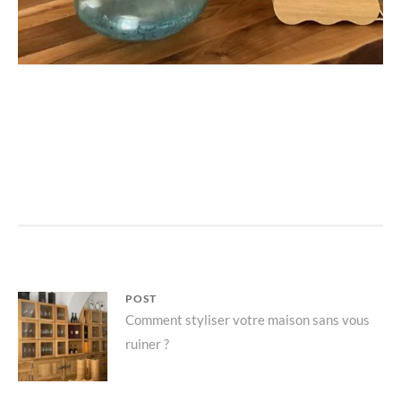
Navigation
POST
Parent
Comment styliser votre maison sans vous
de
ruiner ?
post:
l’article