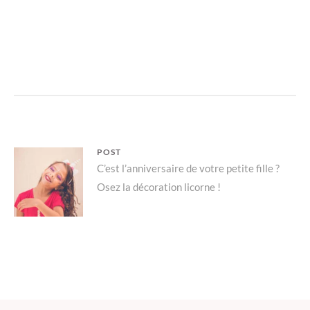
Navigation
POST
Parent
C’est l’anniversaire de votre petite fille ?
de
Osez la décoration licorne !
post:
l’article