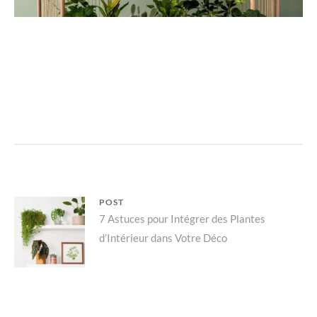
Navigation
POST
Parent
7 Astuces pour Intégrer des Plantes
de
d’Intérieur dans Votre Déco
post:
l’article